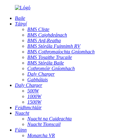
Baile
Táirgí
BMS Cliste
BMS Caighdeánach
BMS Ard-Reatha
BMS Stórála Fuinnimh RV
BMS Cothromaíochta Gníomhach
BMS Tosaithe Trucaile
BMS Stórála Baile
Cothromóir Gníomhach
Daly Charger
Gabhálais
Daly Charger
500W
1000W
1500W
Feidhmchláir
Nuacht
Nuacht na Cuideachta
Nuacht Tionscail
Fúinn
Monarcha VR