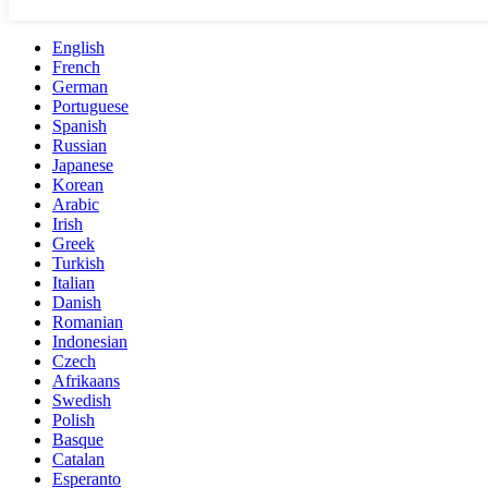
English
French
German
Portuguese
Spanish
Russian
Japanese
Korean
Arabic
Irish
Greek
Turkish
Italian
Danish
Romanian
Indonesian
Czech
Afrikaans
Swedish
Polish
Basque
Catalan
Esperanto