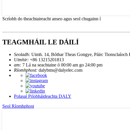
Scríobh do theachtaireacht anseo agus seol chugainn í
TEAGMHÁIL LE DÁILÍ
Seoladh:
Uimh. 14, Bóthar Theas Gongye, Páirc Tionsclaíoch 
Uimhir:
+86 13215201813
am:
7 Lá na seachtaine ó 00:00 am go 24:00 pm
Ríomhphost:
dalybms@dalyelec.com
Polasaí Príobháideachta DALY
Seol Ríomhphost