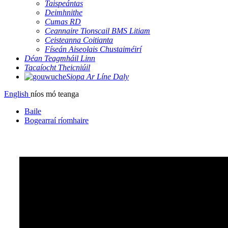
Taispeántas
Deimhnithe
Cumas RD
Ceannaire Tionscail BMS Litiam
Ceisteanna Coitianta
Físeán Aiseolais Chustaiméirí
Déan Teagmháil Linn
Tacaíocht Theicniúil
Siopa Ar Líne Daly
English
níos mó teanga
Baile
Bogearraí ríomhaire