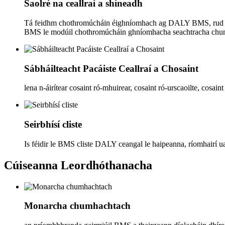
Saolré na ceallraí a shíneadh
Tá feidhm chothromúcháin éighníomhach ag DALY BMS, rud a ch
BMS le modúil chothromúcháin ghníomhacha seachtracha chun é
Sábháilteacht Pacáiste Ceallraí a Chosaint
lena n-áirítear cosaint ró-mhuirear, cosaint ró-urscaoilte, cosain
Seirbhísí cliste
Is féidir le BMS cliste DALY ceangal le haipeanna, ríomhairí u
Cúiseanna Leordhóthanacha
Monarcha chumhachtach