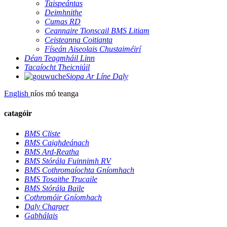
Taispeántas
Deimhnithe
Cumas RD
Ceannaire Tionscail BMS Litiam
Ceisteanna Coitianta
Físeán Aiseolais Chustaiméirí
Déan Teagmháil Linn
Tacaíocht Theicniúil
Siopa Ar Líne Daly
English
níos mó teanga
catagóir
BMS Cliste
BMS Caighdeánach
BMS Ard-Reatha
BMS Stórála Fuinnimh RV
BMS Cothromaíochta Gníomhach
BMS Tosaithe Trucaile
BMS Stórála Baile
Cothromóir Gníomhach
Daly Charger
Gabhálais