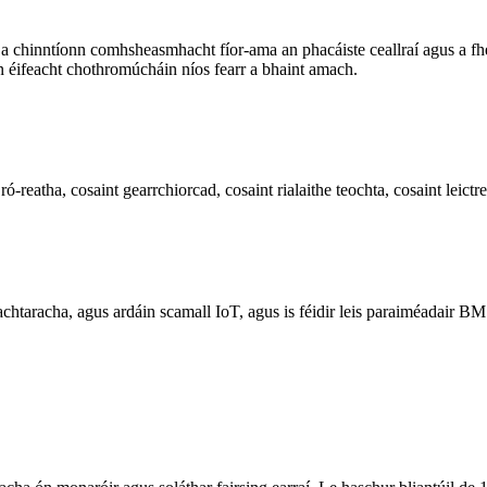
inntíonn comhsheasmhacht fíor-ama an phacáiste ceallraí agus a fhe
ifeacht chothromúcháin níos fearr a bhaint amach.
t ró-reatha, cosaint gearrchiorcad, cosaint rialaithe teochta, cosaint leict
achtaracha, agus ardáin scamall IoT, agus is féidir leis paraiméadair B