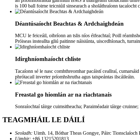
an príomhbhranda gairmiúil BMS a thairgeann díolacháin dhíreach
is 100 ball foirne teicniúil sinsearach a sholáthraíonn tacaíoch
Déantúsaíocht Beachtas & Ardchaighdeán
MCU le feiceáil, oibríonn an tslis níos éifeachtaí; Poill réamh
Próiseas insteallta gliú paitinne náisiúnta, uiscedhíonach, turr
Idirghníomhaíocht chliste
Tacaíonn sé le nasc comhthreomhar pacáistí ceallraí, cumarsáid 
phrótacail inverter príomhshrutha agus taispeántas ilscáileáin.
Freastal go hiomlán ar na riachtanais
Sonraíochtaí táirge cuimsitheacha; Paraiméadair táirge cruinne
TEAGMHÁIL LE DÁILÍ
Seoladh:
Uimh. 14, Bóthar Theas Gongye, Páirc Tionsclaíoch 
Uimhir:
+86 13215201813