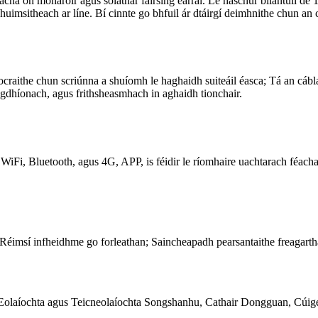
a ón monaróir agus soláthar fairsing earraí. Le haschur bliantúil de 10
t chuimsitheach ar líne. Bí cinnte go bhfuil ár dtáirgí deimhnithe chun
shocraithe chun scriúnna a shuíomh le haghaidh suiteáil éasca; Tá an cáb
aingdhíonach, agus frithsheasmhach in aghaidh tionchair.
WiFi, Bluetooth, agus 4G, APP, is féidir le ríomhaire uachtarach féachai
; Réimsí infheidhme go forleathan; Saincheapadh pearsantaithe freagarth
Eolaíochta agus Teicneolaíochta Songshanhu, Cathair Dongguan, Cúig