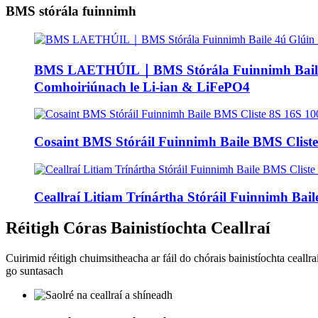
BMS stórála fuinnimh
BMS LAETHÚIL｜BMS Stórála Fuinnimh Baile
Comhoiriúnach le Li-ian & LiFePO4
Cosaint BMS Stóráil Fuinnimh Baile BMS Clist
Ceallraí Litiam Trínártha Stóráil Fuinnimh Bai
Réitigh Córas Bainistíochta Ceallraí
Cuirimid réitigh chuimsitheacha ar fáil do chórais bainistíochta ceallr
go suntasach