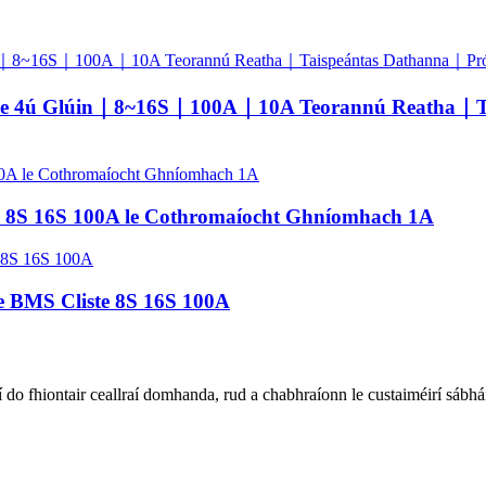
 4ú Glúin｜8~16S｜100A｜10A Teorannú Reatha｜Tais
e 8S 16S 100A le Cothromaíocht Ghníomhach 1A
le BMS Cliste 8S 16S 100A
aí do fhiontair ceallraí domhanda, rud a chabhraíonn le custaiméirí sábhái