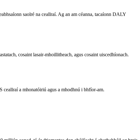
abhsaíonn saolré na ceallraí. Ag an am céanna, tacaíonn DALY
reastatach, cosaint lasair-mhoillitheach, agus cosaint uiscedhíonach.
MS ceallraí a mhonatóiriú agus a mhodhnú i bhfíor-am.