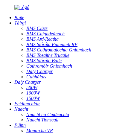
Baile
Táirgí
BMS Cliste
BMS Caighdeánach
BMS Ard-Reatha
BMS Stórála Fuinnimh RV
BMS Cothromaíochta Gníomhach
BMS Tosaithe Trucaile
BMS Stórála Baile
Cothromóir Gníomhach
Daly Charger
Gabhálais
Daly Charger
500W
1000W
1500W
Feidhmchláir
Nuacht
Nuacht na Cuideachta
Nuacht Tionscail
Fúinn
Monarcha VR