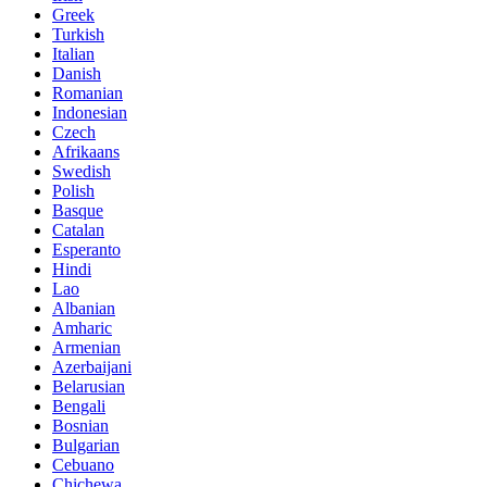
Greek
Turkish
Italian
Danish
Romanian
Indonesian
Czech
Afrikaans
Swedish
Polish
Basque
Catalan
Esperanto
Hindi
Lao
Albanian
Amharic
Armenian
Azerbaijani
Belarusian
Bengali
Bosnian
Bulgarian
Cebuano
Chichewa