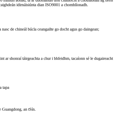
 milliún aonad, tá ár dtiomantas don cháilíocht á chothabháil ag breis
 an caighdeán idirnáisiúnta dian ISO9001 a chomhlíonadh.
la nasc de chineál búcla ceangailte go docht agus go daingean;
nt ar shonraí táirgeachta a chur i bhfeidhm, tacaíonn sé le dugaireacht
a tapa
e Guangdong, an tSín.