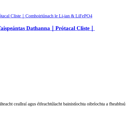
peántas Dathanna｜Prótacal Cliste｜
lteacht ceallraí agus éifeachtúlacht bainistíochta oibríochta a fheabhsú