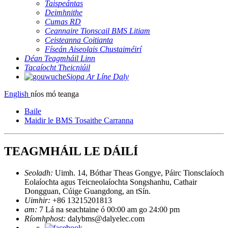
Taispeántas
Deimhnithe
Cumas RD
Ceannaire Tionscail BMS Litiam
Ceisteanna Coitianta
Físeán Aiseolais Chustaiméirí
Déan Teagmháil Linn
Tacaíocht Theicniúil
Siopa Ar Líne Daly
English
níos mó teanga
Baile
Maidir le BMS Tosaithe Carranna
TEAGMHÁIL LE DÁILÍ
Seoladh:
Uimh. 14, Bóthar Theas Gongye, Páirc Tionsclaíoch
Eolaíochta agus Teicneolaíochta Songshanhu, Cathair
Dongguan, Cúige Guangdong, an tSín.
Uimhir:
+86 13215201813
am:
7 Lá na seachtaine ó 00:00 am go 24:00 pm
Ríomhphost:
dalybms@dalyelec.com