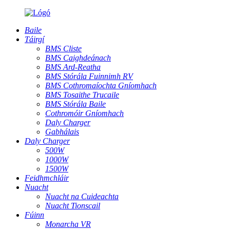
Baile
Táirgí
BMS Cliste
BMS Caighdeánach
BMS Ard-Reatha
BMS Stórála Fuinnimh RV
BMS Cothromaíochta Gníomhach
BMS Tosaithe Trucaile
BMS Stórála Baile
Cothromóir Gníomhach
Daly Charger
Gabhálais
Daly Charger
500W
1000W
1500W
Feidhmchláir
Nuacht
Nuacht na Cuideachta
Nuacht Tionscail
Fúinn
Monarcha VR