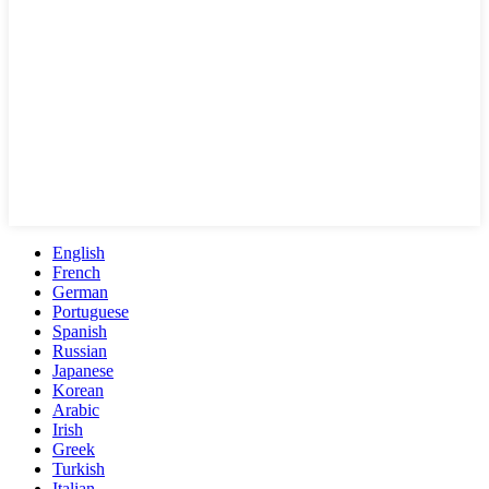
English
French
German
Portuguese
Spanish
Russian
Japanese
Korean
Arabic
Irish
Greek
Turkish
Italian