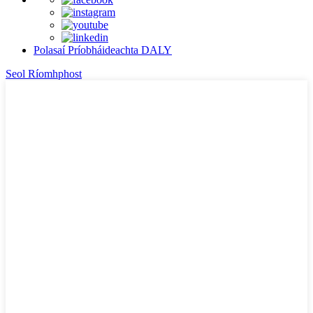
Polasaí Príobháideachta DALY
Seol Ríomhphost