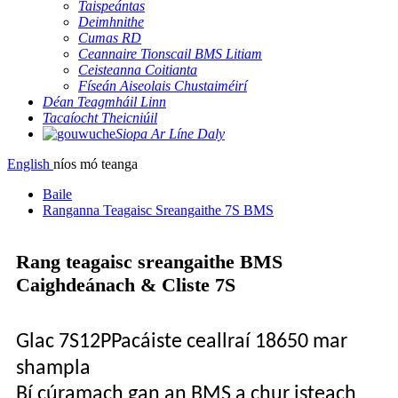
Taispeántas
Deimhnithe
Cumas RD
Ceannaire Tionscail BMS Litiam
Ceisteanna Coitianta
Físeán Aiseolais Chustaiméirí
Déan Teagmháil Linn
Tacaíocht Theicniúil
Siopa Ar Líne Daly
English
níos mó teanga
Baile
Ranganna Teagaisc Sreangaithe 7S BMS
Rang teagaisc sreangaithe BMS
Caighdeánach & Cliste 7S
Glac 7
S12P
Pacáiste ceallraí 18650 mar
shampla
Bí cúramach gan an BMS a chur isteach