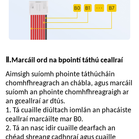
Ⅱ.
Marcáil ord na bpointí táthú ceallraí
Aimsigh suíomh phointe táthúcháin
chomhfhreagrach an chábla, agus marcáil
suíomh an phointe chomhfhreagraigh ar
an gceallraí ar dtús.
1. Tá cuaille diúltach iomlán an phacáiste
ceallraí marcáilte mar B0.
2. Tá an nasc idir cuaille dearfach an
chéad shreang cadhnraí agus cuaille