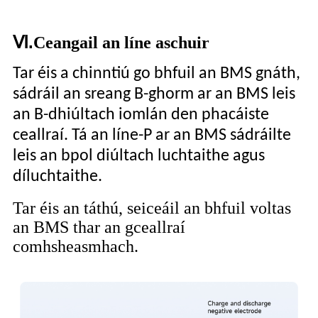
Ⅵ.
Ceangail an líne aschuir
Tar éis a chinntiú go bhfuil an BMS gnáth,
sádráil an sreang B-ghorm ar an BMS leis
an B-dhiúltach iomlán den phacáiste
ceallraí. Tá an líne-P ar an BMS sádráilte
leis an bpol diúltach luchtaithe agus
díluchtaithe.
Tar éis an táthú, seiceáil an bhfuil voltas
an BMS thar an gceallraí
comhsheasmhach.