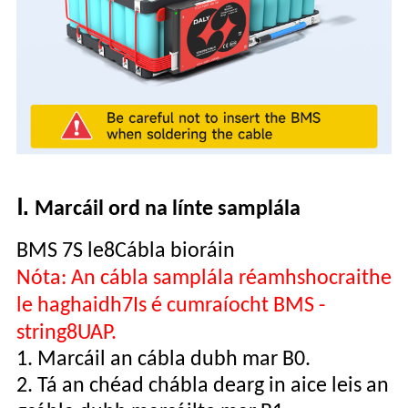
Ⅰ.
Marcáil ord na línte samplála
BMS 7S le
8
Cábla bioráin
Nóta: An cábla samplála réamhshocraithe
le haghaidh
7
Is é cumraíocht BMS -
string
8
UAP.
1. Marcáil an cábla dubh mar B0.
2. Tá an chéad chábla dearg in aice leis an