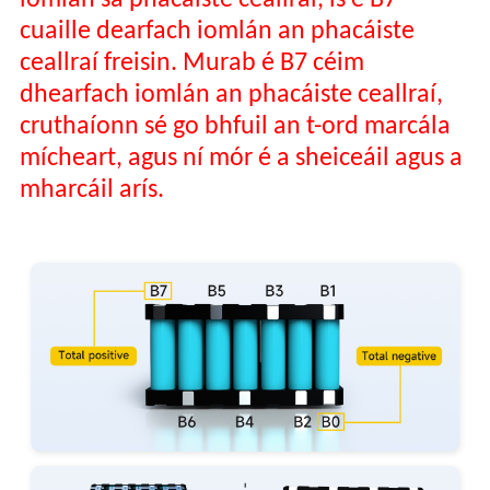
iomlán sa phacáiste ceallraí, is é B7
cuaille dearfach iomlán an phacáiste
ceallraí freisin. Murab é B7 céim
dhearfach iomlán an phacáiste ceallraí,
cruthaíonn sé go bhfuil an t-ord marcála
mícheart, agus ní mór é a sheiceáil agus a
mharcáil arís.