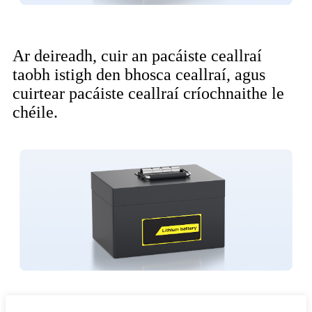
Ar deireadh, cuir an pacáiste ceallraí
taobh istigh den bhosca ceallraí, agus
cuirtear pacáiste ceallraí críochnaithe le
chéile.