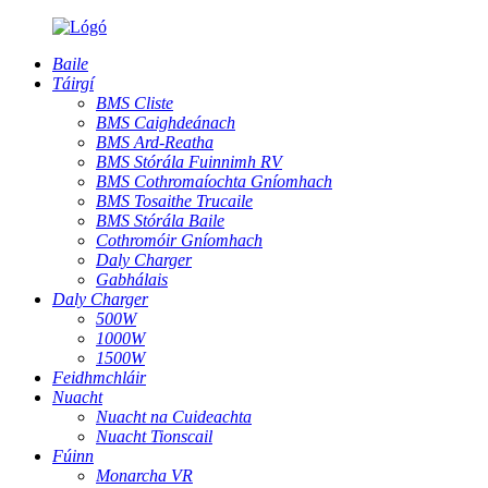
Baile
Táirgí
BMS Cliste
BMS Caighdeánach
BMS Ard-Reatha
BMS Stórála Fuinnimh RV
BMS Cothromaíochta Gníomhach
BMS Tosaithe Trucaile
BMS Stórála Baile
Cothromóir Gníomhach
Daly Charger
Gabhálais
Daly Charger
500W
1000W
1500W
Feidhmchláir
Nuacht
Nuacht na Cuideachta
Nuacht Tionscail
Fúinn
Monarcha VR