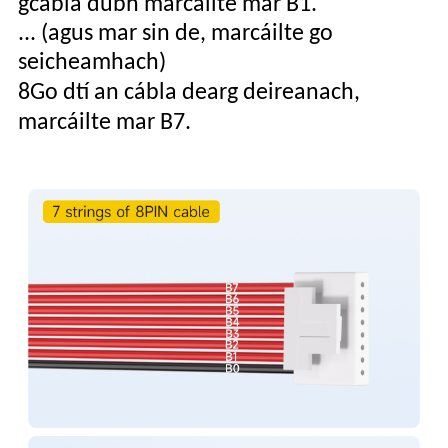
gcábla dubh marcáilte mar B1.
... (agus mar sin de, marcáilte go
seicheamhach)
8
Go dtí an cábla dearg deireanach,
marcáilte mar B
7
.