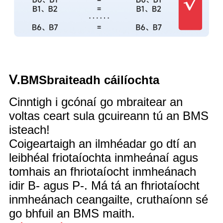
Ⅴ
.
BMS
braiteadh cáilíochta
Cinntigh i gcónaí go mbraitear an
voltas ceart sula gcuireann tú an BMS
isteach!
Coigeartaigh an ilmhéadar go dtí an
leibhéal friotaíochta inmheánaí agus
tomhais an fhriotaíocht inmheánach
idir B- agus P-. Má tá an fhriotaíocht
inmheánach ceangailte, cruthaíonn sé
go bhfuil an BMS maith.