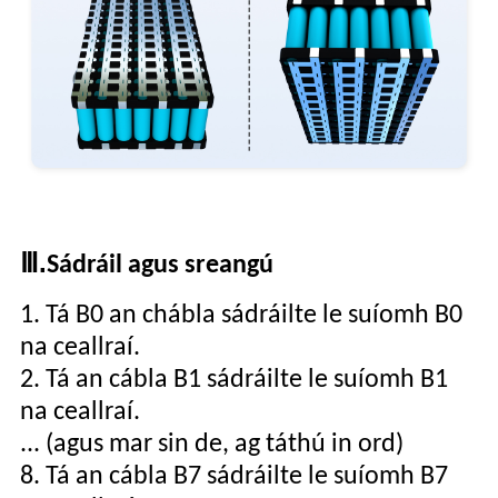
Ⅲ.
Sádráil agus sreangú
1. Tá B0 an chábla sádráilte le suíomh B0
na ceallraí.
2. Tá an cábla B1 sádráilte le suíomh B1
na ceallraí.
... (agus mar sin de, ag táthú in ord)
8. Tá an cábla B7 sádráilte le suíomh B7