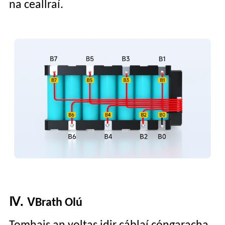
na ceallraí.
Ⅳ. V
Brath Olú