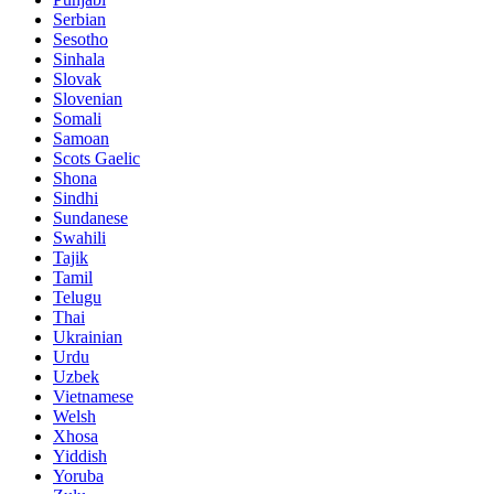
Serbian
Sesotho
Sinhala
Slovak
Slovenian
Somali
Samoan
Scots Gaelic
Shona
Sindhi
Sundanese
Swahili
Tajik
Tamil
Telugu
Thai
Ukrainian
Urdu
Uzbek
Vietnamese
Welsh
Xhosa
Yiddish
Yoruba