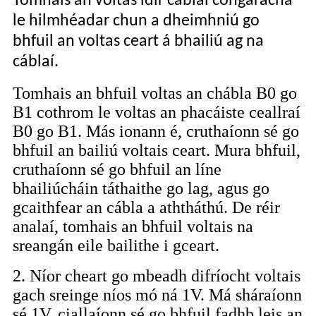
Tomhais an voltas idir cáblaí cóngaracha
le hilmhéadar chun a dheimhniú go
bhfuil an voltas ceart á bhailiú ag na
cáblaí.
Tomhais an bhfuil voltas an chábla B0 go
B1 cothrom le voltas an phacáiste ceallraí
B0 go B1. Más ionann é, cruthaíonn sé go
bhfuil an bailiú voltais ceart. Mura bhfuil,
cruthaíonn sé go bhfuil an líne
bhailiúcháin táthaithe go lag, agus go
gcaithfear an cábla a aththáthú. De réir
analaí, tomhais an bhfuil voltais na
sreangán eile bailithe i gceart.
2. Níor cheart go mbeadh difríocht voltais
gach sreinge níos mó ná 1V. Má sháraíonn
sé 1V, ciallaíonn sé go bhfuil fadhb leis an