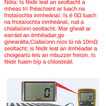
Nóta: Is féidir leat an seoltacht a
mheas trí fhéachaint ar luach na
friotaíochta inmheánaí. Is é 0Ω luach
na friotaíochta inmheánaí, rud a
chiallaíonn seoltacht. Mar gheall ar
earráid an ilmhéadair,
go
ginearálta,
Ciallaíonn níos lú ná 10mΩ
seoltacht; is féidir leat an ilmhéadar a
choigeartú leis an mbuzzer freisin. Is
féidir fuaim bíp a chloisteáil.