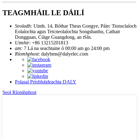
TEAGMHÁIL LE DÁILÍ
Seoladh:
Uimh. 14, Bóthar Theas Gongye, Páirc Tionsclaíoch
Eolaíochta agus Teicneolaíochta Songshanhu, Cathair
Dongguan, Cúige Guangdong, an tSín.
Uimhir:
+86 13215201813
am:
7 Lá na seachtaine ó 00:00 am go 24:00 pm
Ríomhphost:
dalybms@dalyelec.com
Polasaí Príobháideachta DALY
Seol Ríomhphost