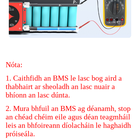
Nóta:
1. Caithfidh an BMS le lasc bog aird a
thabhairt ar sheoladh an lasc nuair a
bhíonn an lasc dúnta.
2. Mura bhfuil an BMS ag déanamh, stop
an chéad chéim eile agus déan teagmháil
leis an bhfoireann díolacháin le haghaidh
próiseála.