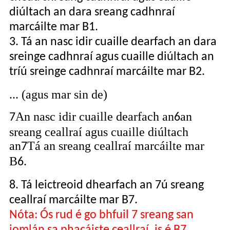
diúltach an dara sreang cadhnraí
marcáilte mar B1.
3. Tá an nasc idir cuaille dearfach an dara
sreinge cadhnraí agus cuaille diúltach an
tríú sreinge cadhnraí marcáilte mar B2.
... (agus mar sin de)
An nasc idir cuaille dearfach an
an
7
6
sreang ceallraí agus cuaille diúltach
an
Tá an sreang ceallraí marcáilte mar
7
B
6.
8. Tá leictreoid dhearfach an 7ú sreang
ceallraí marcáilte mar B7.
Nóta: Ós rud é go bhfuil 7 sreang san