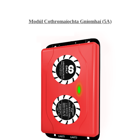
Modúl Cothromaíochta Gníomhaí (5A)