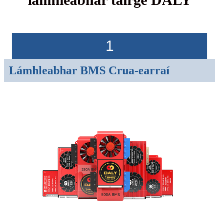
1
Lámhleabhar BMS Crua-earraí