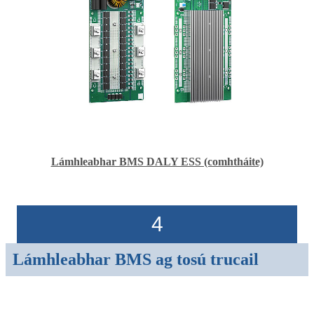
Lámhleabhar BMS DALY ESS (comhtháite)
4
Lámhleabhar BMS ag tosú trucail