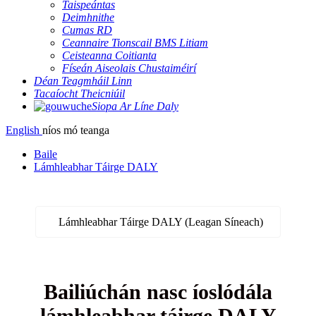
Taispeántas
Deimhnithe
Cumas RD
Ceannaire Tionscail BMS Litiam
Ceisteanna Coitianta
Físeán Aiseolais Chustaiméirí
Déan Teagmháil Linn
Tacaíocht Theicniúil
Siopa Ar Líne Daly
English
níos mó teanga
Baile
Lámhleabhar Táirge DALY
Lámhleabhar Táirge DALY (Leagan Síneach)
Bailiúchán nasc íoslódála
lámhleabhar táirge DALY