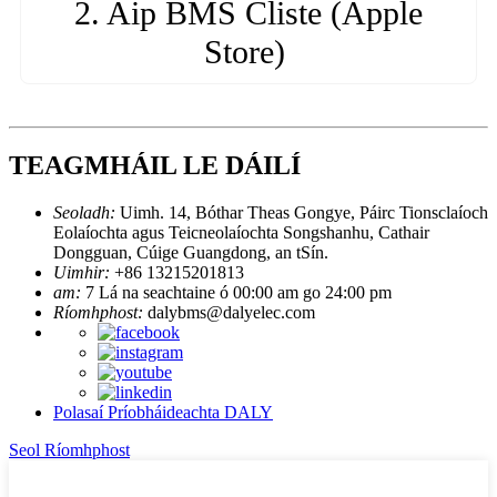
2. Aip BMS Cliste (Apple
Store)
TEAGMHÁIL LE DÁILÍ
Seoladh:
Uimh. 14, Bóthar Theas Gongye, Páirc Tionsclaíoch
Eolaíochta agus Teicneolaíochta Songshanhu, Cathair
Dongguan, Cúige Guangdong, an tSín.
Uimhir:
+86 13215201813
am:
7 Lá na seachtaine ó 00:00 am go 24:00 pm
Ríomhphost:
dalybms@dalyelec.com
Polasaí Príobháideachta DALY
Seol Ríomhphost