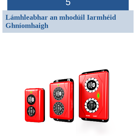
5
Lámhleabhar an mhodúil Iarmhéid
Ghníomhaigh