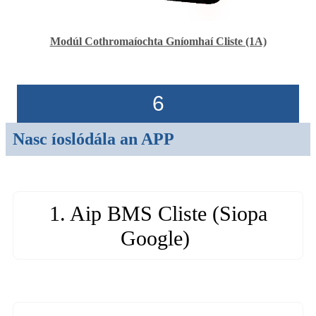
Modúl Cothromaíochta Gníomhaí Cliste (1A)
6
Nasc íoslódála an APP
1. Aip BMS Cliste (Siopa
Google)