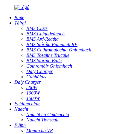
Baile
Táirgí
BMS Cliste
BMS Caighdeánach
BMS Ard-Reatha
BMS Stórála Fuinnimh RV
BMS Cothromaíochta Gníomhach
BMS Tosaithe Trucaile
BMS Stórála Baile
Cothromóir Gníomhach
Daly Charger
Gabhálais
Daly Charger
500W
1000W
1500W
Feidhmchláir
Nuacht
Nuacht na Cuideachta
Nuacht Tionscail
Fúinn
Monarcha VR